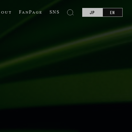
bout
FanPage
SNS
JP
EN