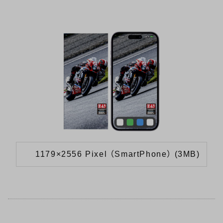
1179×2556 Pixel （SmartPhone） (3MB)