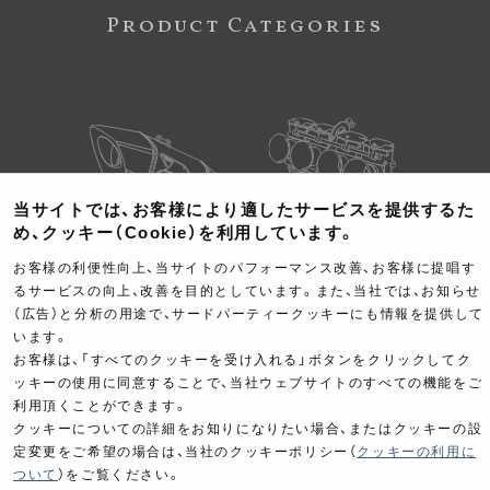
Product Categories
当サイトでは、お客様により適したサービスを提供するた
め、クッキー（Cookie）を利用しています。
Exhaust
Engine
お客様の利便性向上、当サイトのパフォーマンス改善、お客様に提唱す
マフラー
エンジン
るサービスの向上、改善を目的としています。また、当社では、お知らせ
（広告）と分析の用途で、サードパーティークッキーにも情報を提供して
います。
お客様は、「すべてのクッキーを受け入れる」ボタンをクリックしてク
ッキーの使用に同意することで、当社ウェブサイトのすべての機能をご
利用頂くことができます。
クッキーについての詳細をお知りになりたい場合、またはクッキーの設
Electrical
Chassis
定変更をご希望の場合は、当社のクッキーポリシー（
クッキーの利用に
電装パーツ
シャーシ
ついて
）をご覧ください。