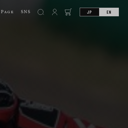
nPage
SNS
JP
EN