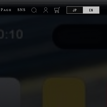
nPage
SNS
JP
EN