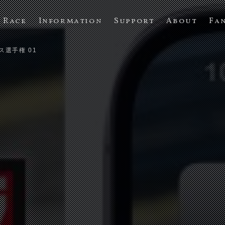
Race
Information
Support
About
Fa
ス選手権 01