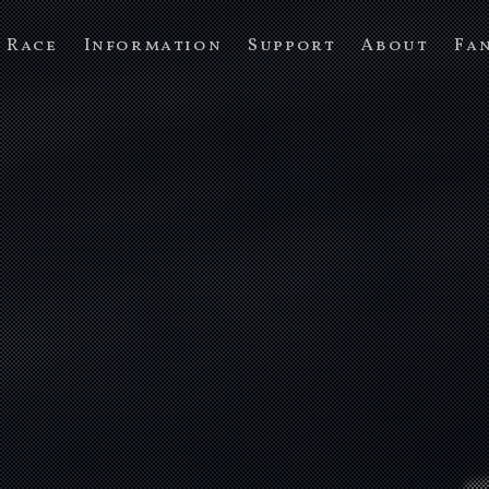
Race
Information
Support
About
Fa