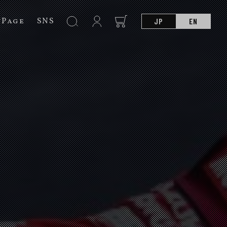
nPage
SNS
JP
EN