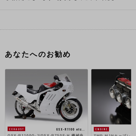
あなたへのお勧め
GSX-R1100 etc…
EXHAUST
ENGINE
GSX-R1100G-J/GSX-R750F-H 機械曲
TMR-MJNキャブレタ