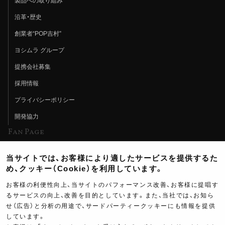
製品への取り組み
沿革・歴史
創業者“POP吉村”
ヨシムラ グループ
提携会社募集
採用情報
プライバシーポリシー
開発協力
Fan Page
Web特集記事
当サイトでは、お客様により適したサービスを提供するた
ヨシムラTV
め、クッキー（Cookie）を利用しています。
イベント情報
お客様の利便性向上、当サイトのパフォーマンス改善、お客様に提唱す
るサービスの向上、改善を目的としています。また、当社では、お知ら
イベントスケジュール
せ（広告）と分析の用途で、サードパーティークッキーにも情報を提供
しています。
ツーリングブレイクタイム