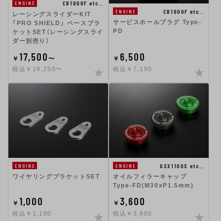
CB1000F etc…
ENGINE
CB1000F etc…
ENGINE
レーシングスライダーKIT
サービスホールプラグ Type-
「PRO SHIELD」 ベースブラ
PD
ケットSET（レーシングスライ
ダー別売り）
17,500
6,500
￥
〜
￥
税込￥19,250〜
税込￥7,150
GSX1100S etc…
ENGINE
ENGINE
ワイヤリングブラケットSET
オイルフィラーキャップ
Type-FD(M30xP1.5mm)
1,000
3,600
￥
￥
税込￥1,100
税込￥3,960