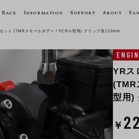
Race
Information
Support
About
Fa
ット (TMRスモールボディ / FCR小型用) グリップ長120mm
ENGI
YR
(TM
型用)
2
￥