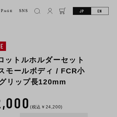
nPage
SNS
JP
EN
NE
スロットルホルダーセット
Rスモールボディ / FCR小
 グリップ長120mm
2,000
(税込￥
24,200
)