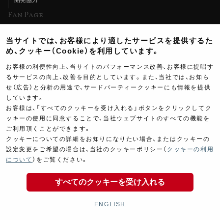
Fan Page
Web特集記事
当サイトでは、お客様により適したサービスを提供するた
ヨシムラTV
め、クッキー（Cookie）を利用しています。
イベント情報
お客様の利便性向上、当サイトのパフォーマンス改善、お客様に提唱す
るサービスの向上、改善を目的としています。また、当社では、お知ら
イベントスケジュール
せ（広告）と分析の用途で、サードパーティークッキーにも情報を提供
ツーリングブレイクタイム
しています。
お客様は、「すべてのクッキーを受け入れる」ボタンをクリックしてク
壁紙
ッキーの使用に同意することで、当社ウェブサイトのすべての機能を
ご利用頂くことができます。
製品ポスター
クッキーについての詳細をお知りになりたい場合、またはクッキーの
設定変更をご希望の場合は、当社のクッキーポリシー（
クッキーの利用
2,240
について
）をご覧ください。
￥
(税込￥
2,464
)
すべてのクッキーを受け入れる
Copyright ©YOSHIMURA JAPAN Co,Ltd. All Rights
商品の購入
Reserved.
ENGLISH