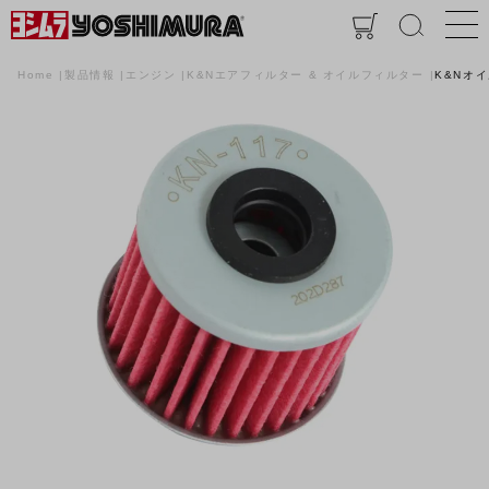
Home
製品情報
エンジン
K&Nエアフィルター & オイルフィルター
K&Nオ