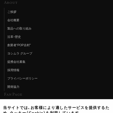
About
ご挨拶
会社概要
製品への取り組み
沿革・歴史
創業者“POP吉村”
ヨシムラ グループ
提携会社募集
採用情報
プライバシーポリシー
開発協力
Fan Page
Web特集記事
当サイトでは、お客様により適したサービスを提供するた
ヨシムラTV
め、クッキー（Cookie）を利用しています。