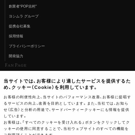
創業者“POP吉村”
ヨシムラ グループ
提携会社募集
採用情報
プライバシーポリシー
開発協力
Fan Page
Web特集記事
当サイトでは、お客様により適したサービスを提供するた
ヨシムラTV
め、クッキー（Cookie）を利用しています。
イベント情報
お客様の利便性向上、当サイトのパフォーマンス改善、お客様に提唱す
るサービスの向上、改善を目的としています。また、当社では、お知ら
イベントスケジュール
せ（広告）と分析の用途で、サードパーティークッキーにも情報を提供
しています。
ツーリングブレイクタイム
お客様は、「すべてのクッキーを受け入れる」ボタンをクリックしてク
壁紙
64,000
ッキーの使用に同意することで、当社ウェブサイトのすべての機能を