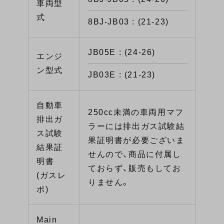
車両型
式
8BJ-JB03 : (21-23)
JB05E : (24-26)
エンジ
ン型式
JB03E : (21-23)
自動車
250cc未満の車両用マフ
排出ガ
ラーには排出ガス試験結
ス試験
果証明書が必要ございま
結果証
せんので、商品に付属し
明書
ておらず、販売もしてお
(ガスレ
りません。
ポ)
Main