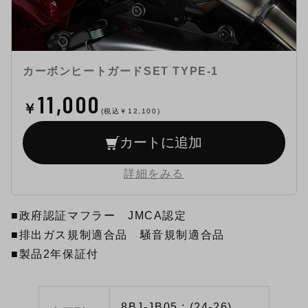
カーボンヒートガードSET TYPE-1
11,000
￥
(税込￥
12,100
)
カートに追加
詳細をみる
■政府認証マフラー JMCA認定
■排出ガス規制適合品 騒音規制適合品
■製品2年保証付
8BJ-JB05 : (24-26)