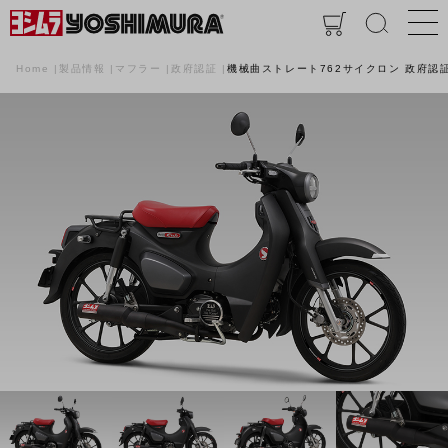
Home
製品情報
マフラー
政府認証
機械曲ストレート762サイクロン 政府認