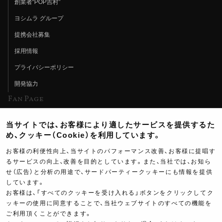
創業者“POP吉村”
ヨシムラ グループ
提携会社募集
採用情報
プライバシーポリシー
開発協力
Fan Page
Web特集記事
当サイトでは、お客様により適したサービスを提供するた
ヨシムラTV
め、クッキー（Cookie）を利用しています。
イベント情報
お客様の利便性向上、当サイトのパフォーマンス改善、お客様に提唱す
るサービスの向上、改善を目的としています。また、当社では、お知ら
イベントスケジュール
せ（広告）と分析の用途で、サードパーティークッキーにも情報を提供
しています。
ツーリングブレイクタイム
お客様は、「すべてのクッキーを受け入れる」ボタンをクリックしてク
壁紙
ッキーの使用に同意することで、当社ウェブサイトのすべての機能を
ご利用頂くことができます。
製品ポスター