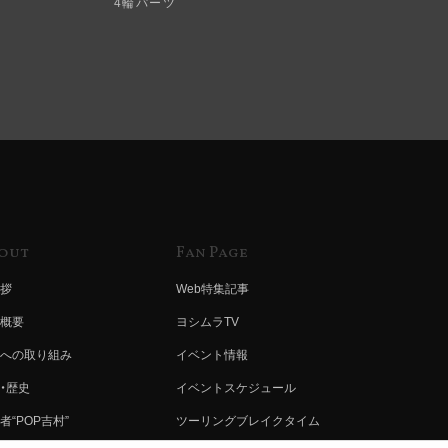
4輪パーツ
out
Fan Page
拶
Web特集記事
概要
ヨシムラTV
への取り組み
イベント情報
・歴史
イベントスケジュール
者“POP吉村”
ツーリングブレイクタイム