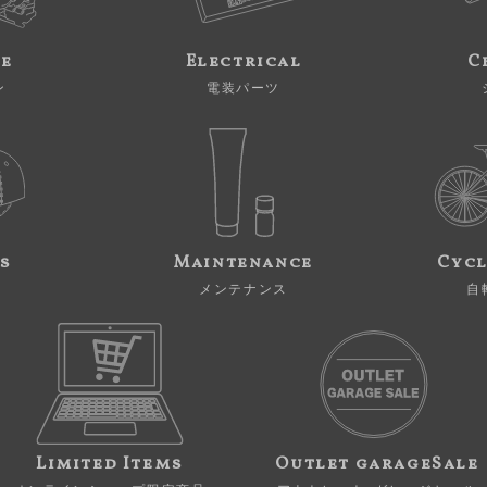
ne
Electrical
C
ン
電装パーツ
s
Maintenance
Cycl
メンテナンス
自
Limited Items
Outlet garageSale