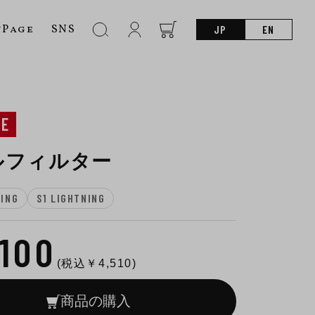
nPage
SNS
JP
EN
NE
ルフィルター
NING
S1 LIGHTNING
,100
(税込￥
4,510
)
商品の購入