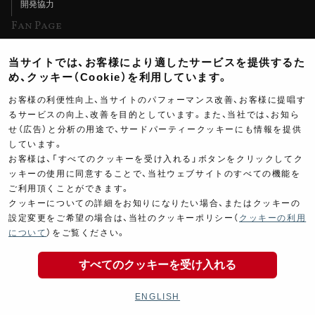
開発協力
Fan Page
Web特集記事
当サイトでは、お客様により適したサービスを提供するた
ヨシムラTV
め、クッキー（Cookie）を利用しています。
イベント情報
お客様の利便性向上、当サイトのパフォーマンス改善、お客様に提唱す
るサービスの向上、改善を目的としています。また、当社では、お知ら
イベントスケジュール
せ（広告）と分析の用途で、サードパーティークッキーにも情報を提供
ツーリングブレイクタイム
しています。
お客様は、「すべてのクッキーを受け入れる」ボタンをクリックしてク
壁紙
ッキーの使用に同意することで、当社ウェブサイトのすべての機能を
ご利用頂くことができます。
製品ポスター
クッキーについての詳細をお知りになりたい場合、またはクッキーの
設定変更をご希望の場合は、当社のクッキーポリシー（
クッキーの利用
44,500
について
）をご覧ください。
￥
(税込￥
48,950
)
すべてのクッキーを受け入れる
Copyright ©YOSHIMURA JAPAN Co,Ltd. All Rights
商品の購入
Reserved.
ENGLISH