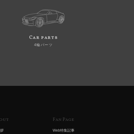
Car parts
4輪パーツ
out
Fan Page
拶
Web特集記事