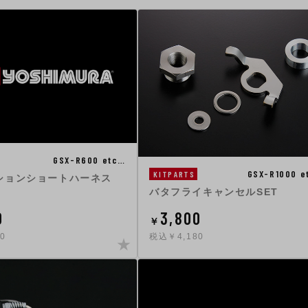
GSX-R600 etc…
GSX-R1000 e
KITPARTS
ションショートハーネス
バタフライキャンセルSET
0
3,800
￥
0
税込￥4,180