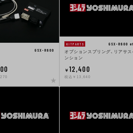
GSX-R600 e
KITPARTS
GSX-R600
オプションスプリング、リアサス
ンション
700
12,400
￥
270
税込￥13,640