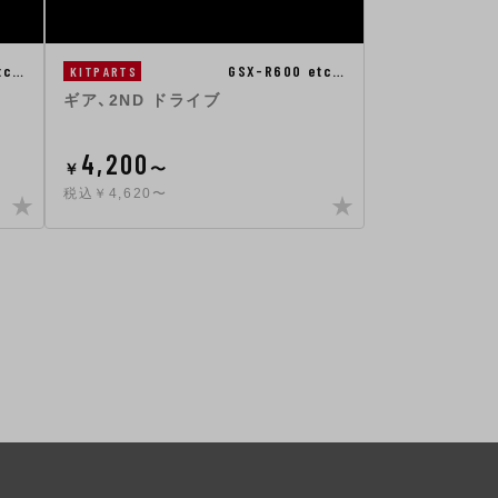
tc…
GSX-R600 etc…
KITPARTS
ギア、2ND ドライブ
4,200
￥
〜
税込￥4,620〜