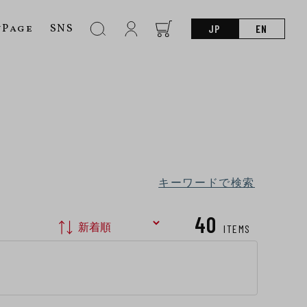
nPage
SNS
JP
EN
キーワードで検索
40
ITEMS