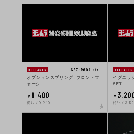
GSX-R600 etc…
KITPARTS
KITPARTS
オプションスプリング、フロントフ
イグニッ
ォーク
SET
8,400
3,20
￥
￥
税込￥9,240
税込￥3,52