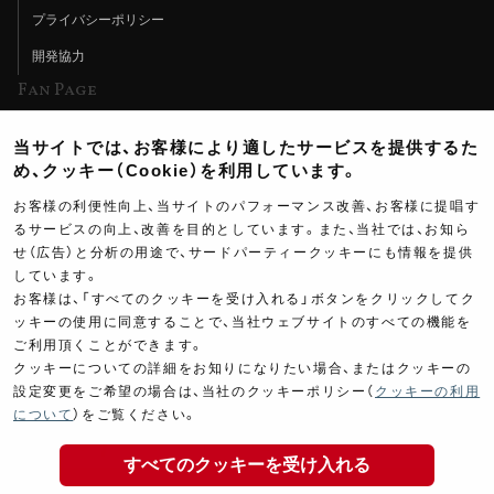
プライバシーポリシー
開発協力
Fan Page
Web特集記事
当サイトでは、お客様により適したサービスを提供するた
ヨシムラTV
め、クッキー（Cookie）を利用しています。
イベント情報
お客様の利便性向上、当サイトのパフォーマンス改善、お客様に提唱す
るサービスの向上、改善を目的としています。また、当社では、お知ら
イベントスケジュール
せ（広告）と分析の用途で、サードパーティークッキーにも情報を提供
ツーリングブレイクタイム
しています。
お客様は、「すべてのクッキーを受け入れる」ボタンをクリックしてク
壁紙
ッキーの使用に同意することで、当社ウェブサイトのすべての機能を
ご利用頂くことができます。
製品ポスター
クッキーについての詳細をお知りになりたい場合、またはクッキーの
設定変更をご希望の場合は、当社のクッキーポリシー（
クッキーの利用
18,000
について
）をご覧ください。
￥
(税込￥
19,800
)
すべてのクッキーを受け入れる
Copyright ©YOSHIMURA JAPAN Co,Ltd. All Rights