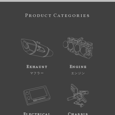
Product Categories
Exhaust
Engine
マフラー
エンジン
Electrical
Chassis