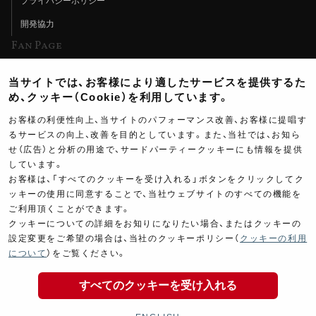
プライバシーポリシー
開発協力
Fan Page
Web特集記事
当サイトでは、お客様により適したサービスを提供するた
ヨシムラTV
め、クッキー（Cookie）を利用しています。
イベント情報
お客様の利便性向上、当サイトのパフォーマンス改善、お客様に提唱す
るサービスの向上、改善を目的としています。また、当社では、お知ら
イベントスケジュール
せ（広告）と分析の用途で、サードパーティークッキーにも情報を提供
ツーリングブレイクタイム
しています。
お客様は、「すべてのクッキーを受け入れる」ボタンをクリックしてク
壁紙
ッキーの使用に同意することで、当社ウェブサイトのすべての機能を
ご利用頂くことができます。
製品ポスター
クッキーについての詳細をお知りになりたい場合、またはクッキーの
設定変更をご希望の場合は、当社のクッキーポリシー（
クッキーの利用
18,500
について
）をご覧ください。
￥
(税込￥
20,350
)
すべてのクッキーを受け入れる
Copyright ©YOSHIMURA JAPAN Co,Ltd. All Rights
商品の購入
Reserved.