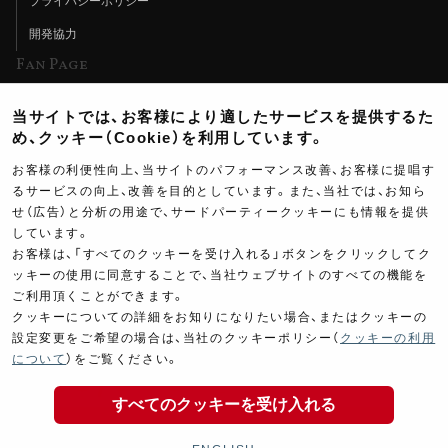
プライバシーポリシー
開発協力
Fan Page
Web特集記事
当サイトでは、お客様により適したサービスを提供するた
ヨシムラTV
め、クッキー（Cookie）を利用しています。
イベント情報
お客様の利便性向上、当サイトのパフォーマンス改善、お客様に提唱す
るサービスの向上、改善を目的としています。また、当社では、お知ら
イベントスケジュール
せ（広告）と分析の用途で、サードパーティークッキーにも情報を提供
ツーリングブレイクタイム
しています。
お客様は、「すべてのクッキーを受け入れる」ボタンをクリックしてク
壁紙
ッキーの使用に同意することで、当社ウェブサイトのすべての機能を
ご利用頂くことができます。
製品ポスター
クッキーについての詳細をお知りになりたい場合、またはクッキーの
設定変更をご希望の場合は、当社のクッキーポリシー（
クッキーの利用
25,500
について
）をご覧ください。
￥
(税込￥
28,050
)
すべてのクッキーを受け入れる
Copyright ©YOSHIMURA JAPAN Co,Ltd. All Rights
商品の購入
Reserved.