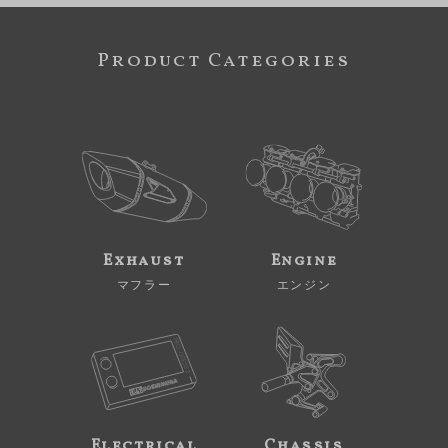
Product Categories
Exhaust
Engine
マフラー
エンジン
Electrical
Chassis