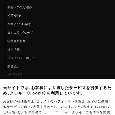
製品への取り組み
沿革・歴史
創業者“POP吉村”
ヨシムラ グループ
提携会社募集
採用情報
プライバシーポリシー
開発協力
Fan Page
Web特集記事
当サイトでは、お客様により適したサービスを提供するた
ヨシムラTV
め、クッキー（Cookie）を利用しています。
イベント情報
お客様の利便性向上、当サイトのパフォーマンス改善、お客様に提唱す
るサービスの向上、改善を目的としています。また、当社では、お知ら
イベントスケジュール
せ（広告）と分析の用途で、サードパーティークッキーにも情報を提供