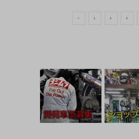
<
1
2
3