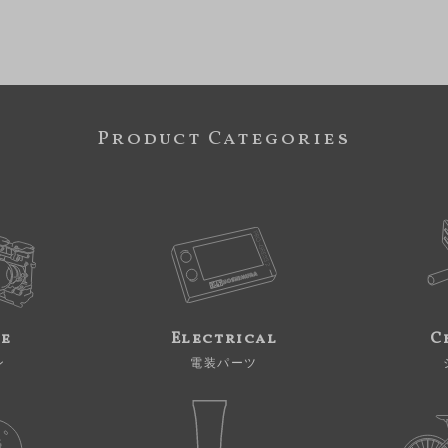
Product Categories
ne
Electrical
C
ン
電装パーツ