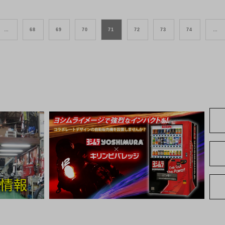
…
68
69
70
71
72
73
74
…