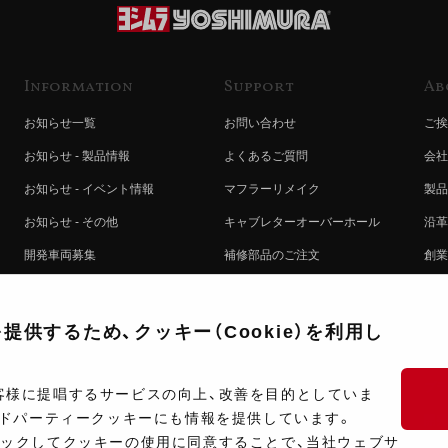
Information
Support
Ab
お知らせ一覧
お問い合わせ
ご挨
お知らせ - 製品情報
よくあるご質問
会社
お知らせ - イベント情報
マフラーリメイク
製品
お知らせ - その他
キャブレターオーバーホール
沿革
開発車両募集
補修部品のご注文
創業
コラボレート自動販売機のご案内
オンライン保証登録
ヨシ
注文方法
製品に関する重要なお知らせ
提携
供するため、クッキー（Cookie）を利用し
排出ガス試験結果証明書について
採用
ポイントについて
プラ
客様に提唱するサービスの向上、改善を目的としていま
ードパーティークッキーにも情報を提供しています。
ショップ情報
開発
リックしてクッキーの使用に同意することで、当社ウェブサ