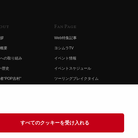
out
Fan Page
拶
Web特集記事
概要
ヨシムラTV
への取り組み
イベント情報
・歴史
イベントスケジュール
者“POP吉村”
ツーリングブレイクタイム
ムラ グループ
壁紙
会社募集
製品ポスター
情報
イバシーポリシー
すべてのクッキーを受け入れる
協力