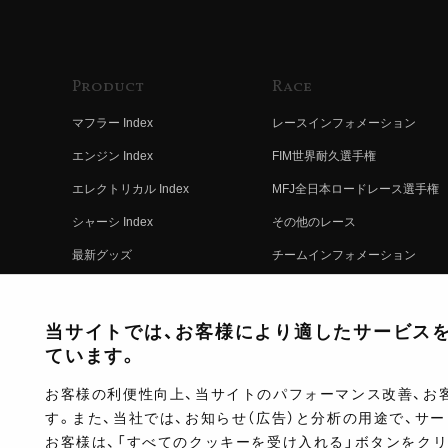
Product
Race
マフラー Index
レースインフォメーション
エンジン Index
FIM世界耐久選手権
エレクトリカル Index
MFJ全日本ロードレース選手権
シャーシ Index
その他のレース
最新グッズ
チームインフォメーション
キットパーツ
レースの歴史
コンプリート
レースムービー
当サイトでは、お客様により適したサービスを提
ています。
お客様の利便性向上、当サイトのパフォーマンス改善、お
す。また、当社では、お知らせ（広告）と分析の用途で、サ
お客様は、「すべてのクッキーを受け入れる」ボタンをク