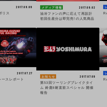
2017.09.09
2017.09.02
メディア情報
トポリス
R
油冷ファンの声に応えて再設計
初回生産分は即完売！の人気商品
2017.07.27
2017.07.09
お知らせ
 レースレポート
R
第53回ツーリングブレイクタイ
ム 鈴鹿8耐直前スペシャル 開催
報告