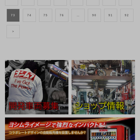
73
74
75
76
…
90
91
92
>