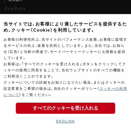
Fan Page
Web特集記事
当サイトでは、お客様により適したサービスを提供するた
ヨシムラTV
め、クッキー（Cookie）を利用しています。
イベント情報
お客様の利便性向上、当サイトのパフォーマンス改善、お客様に提唱す
るサービスの向上、改善を目的としています。また、当社では、お知ら
イベントスケジュール
せ（広告）と分析の用途で、サードパーティークッキーにも情報を提供
しています。
ツーリングブレイクタイム
お客様は、「すべてのクッキーを受け入れる」ボタンをクリックしてク
壁紙
ッキーの使用に同意することで、当社ウェブサイトのすべての機能を
ご利用頂くことができます。
製品ポスター
クッキーについての詳細をお知りになりたい場合、またはクッキーの
設定変更をご希望の場合は、当社のクッキーポリシー（
クッキーの利用
について
）をご覧ください。
すべてのクッキーを受け入れる
Copyright ©YOSHIMURA JAPAN Co,Ltd. All Rights
Reserved.
ENGLISH