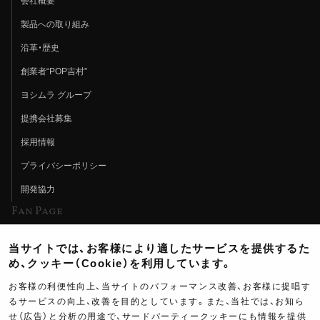
会社概要
製品への取り組み
沿革・歴史
創業者“POP吉村”
ヨシムラ グループ
提携会社募集
採用情報
プライバシーポリシー
開発協力
Fan Page
Web特集記事
当サイトでは、お客様により適したサービスを提供するた
ヨシムラTV
め、クッキー（Cookie）を利用しています。
イベント情報
お客様の利便性向上、当サイトのパフォーマンス改善、お客様に提唱す
るサービスの向上、改善を目的としています。また、当社では、お知ら
イベントスケジュール
せ（広告）と分析の用途で、サードパーティークッキーにも情報を提供