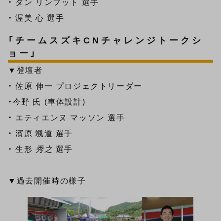
・ ダン リンフット 選手
・ 渥美 心 選手
「チームスズキCNチャレンジトークシ
ョー」
▼登壇者
・ 佐原 伸一 プロジェクトリーダー
・今野 氏 (車体設計)
・ エティエンヌ マッソン 選手
・ 濱原 颯道 選手
・ 生形
秀之
選手
▼過去開催時の様子