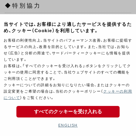
◆特別協力
株式会社ブルーマックス
・
当サイトでは、お客様により適したサービスを提供するた
め、クッキー（Cookie）を利用しています。
株式会社クシタニ
・
お客様の利便性向上、当サイトのパフォーマンス改善、お客様に提唱す
中日本エクシス株式会社
・
るサービスの向上、改善を目的としています。また、当社では、お知ら
(敬称略)
せ（広告）と分析の用途で、サードパーティークッキーにも情報を提供
しています。
イベント内容につきましては予告無く変更する場合
お客様は、「すべてのクッキーを受け入れる」ボタンをクリックしてク
ッキーの使用に同意することで、当社ウェブサイトのすべての機能を
があります。予めご了承ください。
ご利用頂くことができます。
荒天が予測される場合の開催の判断はヨシムラHP、
クッキーについての詳細をお知りになりたい場合、またはクッキーの
設定変更をご希望の場合は、当社のクッキーポリシー（
クッキーの利用
SNSでご案内致します。
について
）をご覧ください。
会場での事故・損害等につきましては、主催者・会場
すべてのクッキーを受け入れる
側では一切の責任を負いかねます。
開催会場へのお問い合わせはご遠慮ください。
ENGLISH