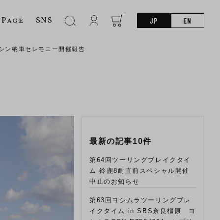
nPage
SNS
JP
EN
トマシン納車セレモニー開催報告
最新の記事10件
第64回ツーリングブレイクタイ
ム 鈴鹿8耐直前スペシャル開催
中止のお知らせ
第63回ヨシムラツーリングブレ
イクタイム in SBS奈良橿原 ヨ