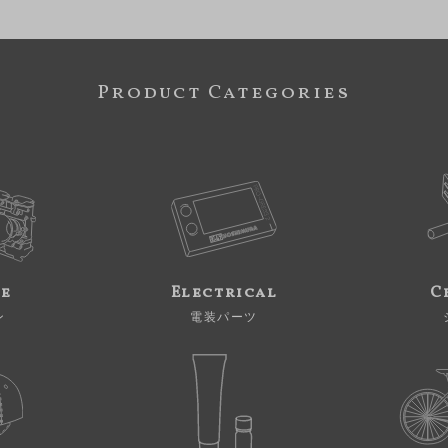
Product Categories
ne
Electrical
C
ン
電装パーツ