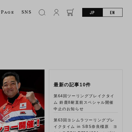
nPage
SNS
JP
EN
最新の記事10件
第64回ツーリングブレイクタイ
ム 鈴鹿8耐直前スペシャル開催
中止のお知らせ
第63回ヨシムラツーリングブレ
イクタイム in SBS奈良橿原 ヨ