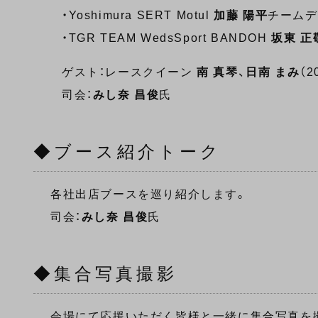
・Yoshimura SERT Motul
加藤 陽平
チームデ
・TGR TEAM WedsSport BANDOH
坂東 正
ゲスト：レースクイーン
南 真琴
、
日南 まみ
（2
司会：
みし奈 昌俊
氏
◆ブース紹介トーク
各社出店ブースを巡り紹介します。
司会：
みし奈 昌俊
氏
◆集合写真撮影
会場にて応援いただく皆様と一緒に集合写真を撮