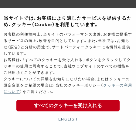
当サイトでは、お客様により適したサービスを提供するた
め、クッキー（Cookie）を利用しています。
お客様の利便性向上、当サイトのパフォーマンス改善、お客様に提唱す
るサービスの向上、改善を目的としています。また、当社では、お知ら
Electrical
Chassis
せ（広告）と分析の用途で、サードパーティークッキーにも情報を提供
しています。
電装パーツ
シャーシ
お客様は、「すべてのクッキーを受け入れる」ボタンをクリックしてク
ッキーの使用に同意することで、当社ウェブサイトのすべての機能を
ご利用頂くことができます。
クッキーについての詳細をお知りになりたい場合、またはクッキーの
設定変更をご希望の場合は、当社のクッキーポリシー（
クッキーの利用
について
）をご覧ください。
Kit Parts
Complete
すべてのクッキーを受け入れる
キットパーツ
コンプリート
ENGLISH