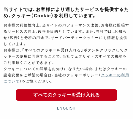
当サイトでは、お客様により適したサービスを提供するた
め、クッキー（Cookie）を利用しています。
お客様の利便性向上、当サイトのパフォーマンス改善、お客様に提唱す
るサービスの向上、改善を目的としています。また、当社では、お知ら
Electrical
Chassis
せ（広告）と分析の用途で、サードパーティークッキーにも情報を提供
電装パーツ
シャーシ
しています。
お客様は、「すべてのクッキーを受け入れる」ボタンをクリックしてク
ッキーの使用に同意することで、当社ウェブサイトのすべての機能を
ご利用頂くことができます。
クッキーについての詳細をお知りになりたい場合、またはクッキーの
設定変更をご希望の場合は、当社のクッキーポリシー（
クッキーの利用
について
）をご覧ください。
Kit Parts
Complete
すべてのクッキーを受け入れる
キットパーツ
コンプリート
ENGLISH