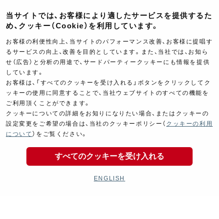
当サイトでは、お客様により適したサービスを提供するた
め、クッキー（Cookie）を利用しています。
お客様の利便性向上、当サイトのパフォーマンス改善、お客様に提唱す
るサービスの向上、改善を目的としています。また、当社では、お知ら
Electrical
Chassis
せ（広告）と分析の用途で、サードパーティークッキーにも情報を提供
電装パーツ
シャーシ
しています。
お客様は、「すべてのクッキーを受け入れる」ボタンをクリックしてク
ッキーの使用に同意することで、当社ウェブサイトのすべての機能を
ご利用頂くことができます。
クッキーについての詳細をお知りになりたい場合、またはクッキーの
設定変更をご希望の場合は、当社のクッキーポリシー（
クッキーの利用
について
）をご覧ください。
Kit Parts
Complete
すべてのクッキーを受け入れる
キットパーツ
コンプリート
ENGLISH