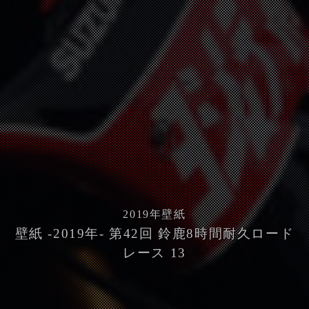
2019
年壁紙
壁紙 -2019年- 第42回 鈴鹿8時間耐久ロード
レース 13