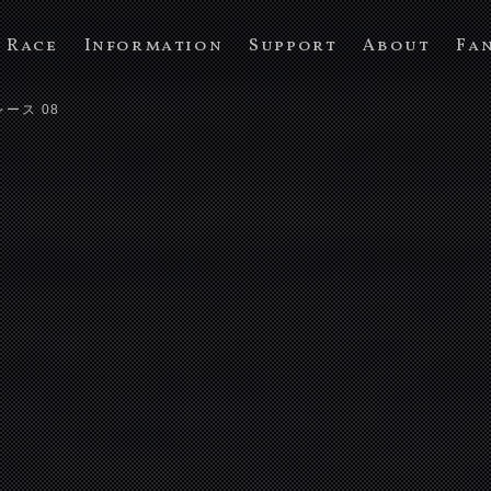
Race
Information
Support
About
Fa
レース 08