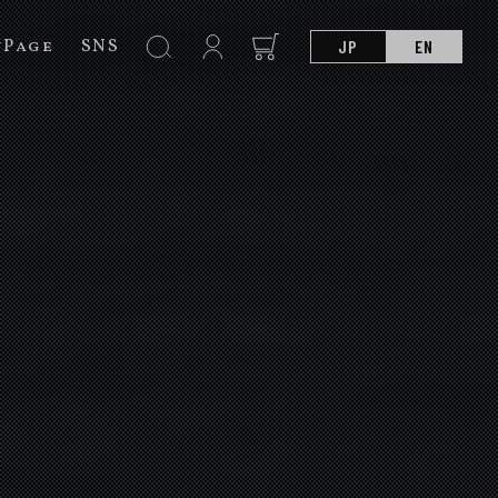
nPage
SNS
JP
EN