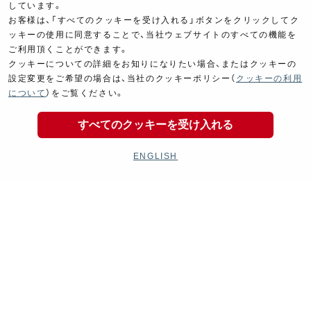
しています。
お客様は、「すべてのクッキーを受け入れる」ボタンをクリックしてク
ッキーの使用に同意することで、当社ウェブサイトのすべての機能を
ご利用頂くことができます。
クッキーについての詳細をお知りになりたい場合、またはクッキーの
設定変更をご希望の場合は、当社のクッキーポリシー（
クッキーの利用
Electrical
Chassis
について
）をご覧ください。
電装パーツ
シャーシ
すべてのクッキーを受け入れる
ENGLISH
Kit Parts
Complete
キットパーツ
コンプリート