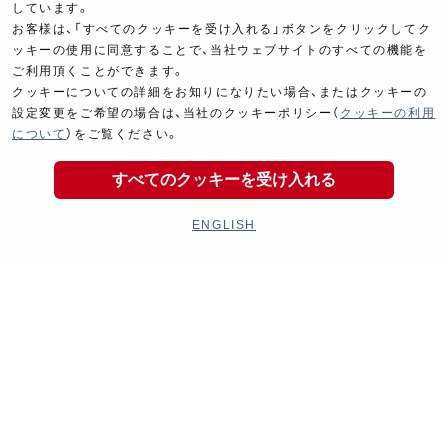
しています。
お客様は、「すべてのクッキーを受け入れる」ボタンをクリックしてク
ッキーの使用に同意することで、当社ウェブサイトのすべての機能を
ご利用頂くことができます。
クッキーについての詳細をお知りになりたい場合、またはクッキーの
設定変更をご希望の場合は、当社のクッキーポリシー（
クッキーの利用
Electrical
Chassis
について
）をご覧ください。
電装パーツ
シャーシ
すべてのクッキーを受け入れる
ENGLISH
Kit Parts
Complete
キットパーツ
コンプリート