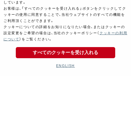
しています。
お客様は、「すべてのクッキーを受け入れる」ボタンをクリックしてク
ッキーの使用に同意することで、当社ウェブサイトのすべての機能を
ご利用頂くことができます。
クッキーについての詳細をお知りになりたい場合、またはクッキーの
設定変更をご希望の場合は、当社のクッキーポリシー（
クッキーの利用
Electrical
Chassis
について
）をご覧ください。
電装パーツ
シャーシ
すべてのクッキーを受け入れる
ENGLISH
Kit Parts
Complete
キットパーツ
コンプリート