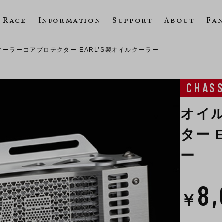
Race
Information
Support
About
Fa
クーラーコアプロテクター EARL’S製オイルクーラー
CHAS
オイ
ター 
ー
8
￥