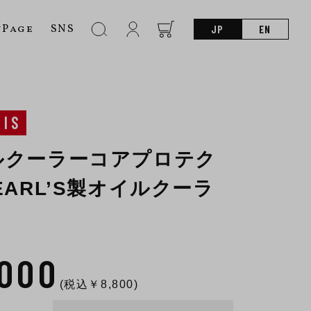
nPage
SNS
JP
EN
SIS
ルクーラーコアプロテク
EARL’S製オイルクーラ
,000
(税込￥
8,800
)