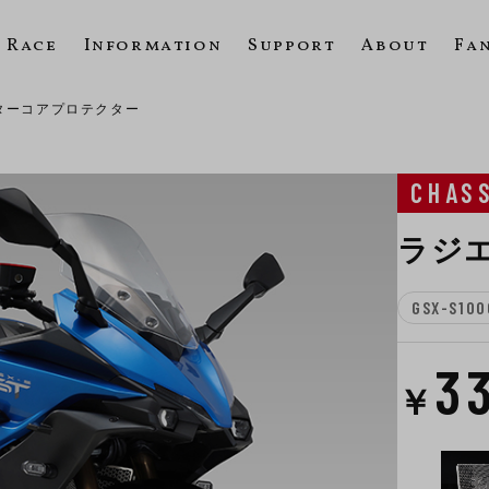
Race
Information
Support
About
Fa
ターコアプロテクター
CHAS
ラジ
GSX-S100
3
￥