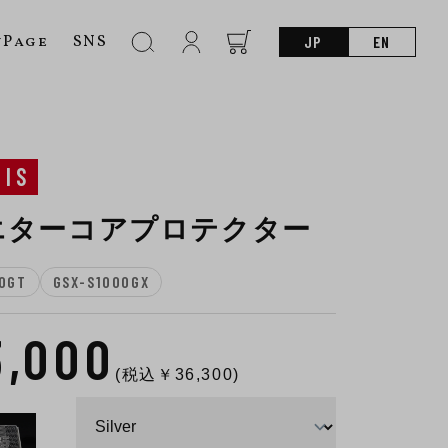
nPage
SNS
JP
EN
SIS
エターコアプロテクター
0GT
GSX-S1000GX
3,000
(税込￥
36,300
)