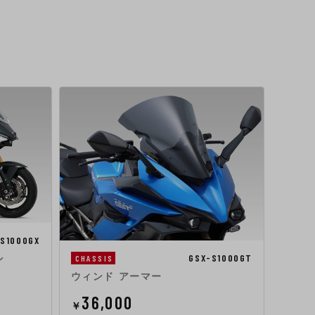
-S1000GX
GSX-S1000GT
CHASSIS
CHAS
ン
ウィンド アーマー
ハンド
φ14～
36,000
￥