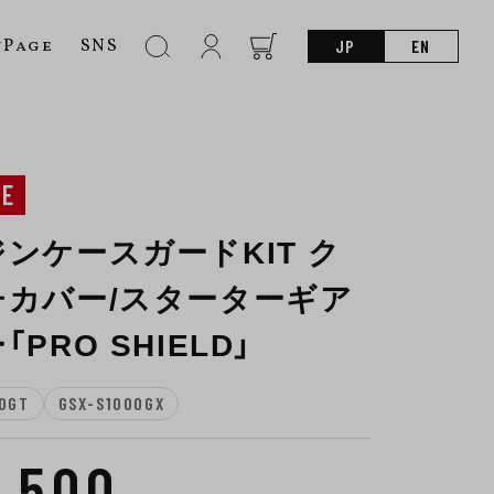
nPage
SNS
JP
EN
NE
ンケースガードKIT ク
チカバー/スターターギア
PRO SHIELD」
0GT
GSX-S1000GX
6,500