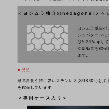
＜ヨシムラ独自のhexagonalメ
ヨシムラ独自の
シュパターンに
は約26％upし
冷却効果を確保
ます。
■ 品質
経年変化や錆に強いステンレス(SUS304)を採用
を確保しています。
＜専用ケース入り＞