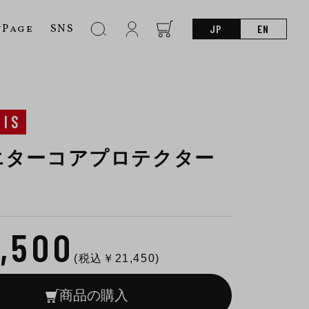
nPage
SNS
JP
EN
SIS
エターコアプロテクター
9,500
(税込￥
21,450
)
商品の購入