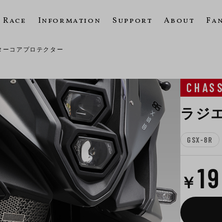
Race
Information
Support
About
Fa
ターコアプロテクター
CHAS
ラジ
GSX-8R
1
￥