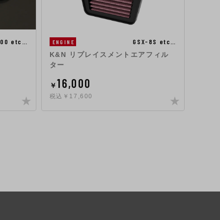
GSX-8S etc…
000 etc…
ENGINE
CHAS
K&N リプレイスメントエアフィル
ステ
ター
M22x
16,000
3,
￥
￥
税込￥17,600
税込￥3