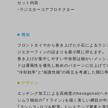
セット内容
・ラジエターコアプロテクター
■ 機能
フロントタイヤから巻き上げた小石によるラジ
ジエターフィンの詰まりを最小限に抑えます。
巻き上げが集中しやすい中央部は細かいメッシ
ドは通風性を優先し粗めのパターンに仕上げて
“冷却効率”と“保護性能”の両立を考慮した開口
■ デザイン
エッチング加工による高精度のhexagonal(
シムラ独自の「Ｙライン」を描く美しい網目の中
「ヨシムラ」ロゴを配置。ドレスアップ要素と実