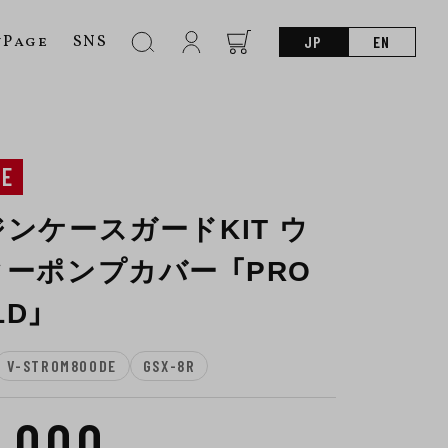
nPage
SNS
JP
EN
NE
ンケースガードKIT ウ
ーポンプカバー 「PRO
LD」
V-STROM800DE
GSX-8R
5,000