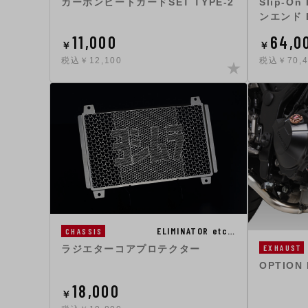
カーボンヒートガードSET TYPE-2
Slip-O
ンエンド 
11,000
64,0
￥
￥
税込￥12,100
税込￥70,
ELIMINATOR etc…
CHASSIS
EXHAUST
ラジエターコアプロテクター
OPTION 
18,000
￥