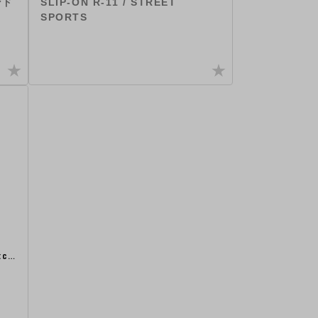
ンド
SLIP-ON R-11 / STREET
SPORTS
tc…