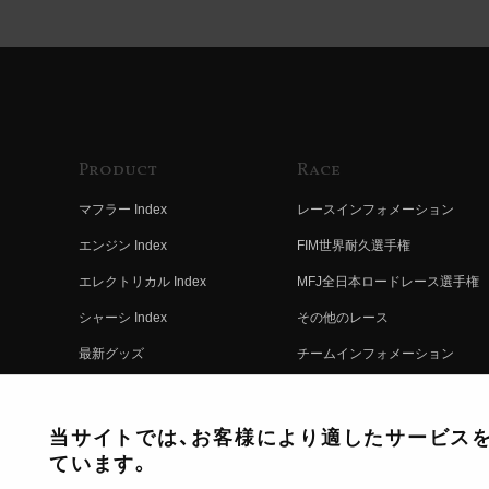
Product
Race
マフラー Index
レースインフォメーション
エンジン Index
FIM世界耐久選手権
エレクトリカル Index
MFJ全日本ロードレース選手権
シャーシ Index
その他のレース
最新グッズ
チームインフォメーション
キットパーツ
レースの歴史
コンプリート
レースムービー
当サイトでは、お客様により適したサービスを提
ています。