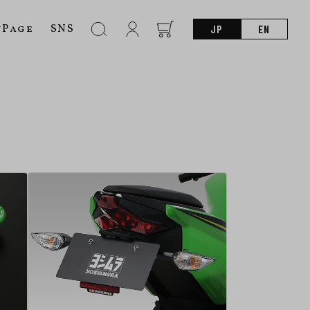
nPage
SNS
JP
EN