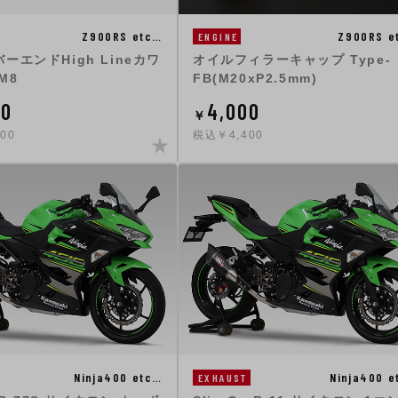
Z900RS etc…
Z900RS e
ENGINE
ーエンドHigh Lineカワ
オイルフィラーキャップ Type-
M8
FB(M20xP2.5mm)
00
4,000
￥
00
税込￥4,400
Ninja400 etc…
Ninja400 e
EXHAUST