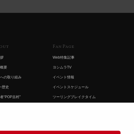
out
Fan Page
拶
Web特集記事
概要
ヨシムラTV
への取り組み
イベント情報
・歴史
イベントスケジュール
者“POP吉村”
ツーリングブレイクタイム
ムラ グループ
壁紙
会社募集
製品ポスター
情報