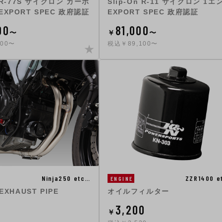
n R-77S サイクロン カーボ
Slip-On R-11 サイクロン 1エ
EXPORT SPEC 政府認証
EXPORT SPEC 政府認証
00
81,000
〜
￥
〜
400〜
税込￥89,100〜
Ninja250 etc…
ZZR1400 e
ENGINE
EXHAUST PIPE
オイルフィルター
3,200
￥