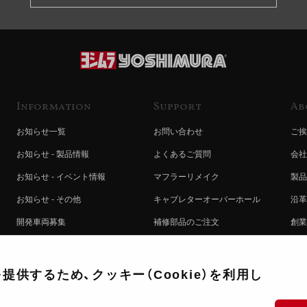
Information
Support
Ab
お知らせ一覧
お問い合わせ
ご挨
お知らせ - 製品情報
よくあるご質問
会社
お知らせ - イベント情報
マフラーリメイク
製品
お知らせ - その他
キャブレターオーバーホール
沿革
開発車両募集
補修部品のご注文
創業
コラボレート自動販売機のご案内
オンライン保証登録
ヨシ
注文方法
製品に関する重要なお知らせ
提携
供するため、クッキー（Cookie）を利用し
排出ガス試験結果証明書について
採用