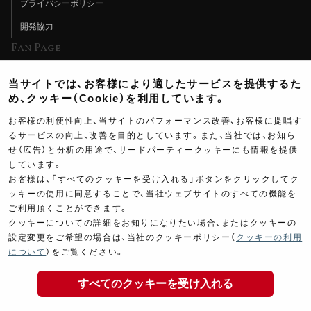
プライバシーポリシー
開発協力
Fan Page
Web特集記事
当サイトでは、お客様により適したサービスを提供するた
ヨシムラTV
め、クッキー（Cookie）を利用しています。
イベント情報
お客様の利便性向上、当サイトのパフォーマンス改善、お客様に提唱す
るサービスの向上、改善を目的としています。また、当社では、お知ら
イベントスケジュール
せ（広告）と分析の用途で、サードパーティークッキーにも情報を提供
ツーリングブレイクタイム
しています。
お客様は、「すべてのクッキーを受け入れる」ボタンをクリックしてク
壁紙
ッキーの使用に同意することで、当社ウェブサイトのすべての機能を
ご利用頂くことができます。
製品ポスター
クッキーについての詳細をお知りになりたい場合、またはクッキーの
設定変更をご希望の場合は、当社のクッキーポリシー（
クッキーの利用
3,200
について
）をご覧ください。
￥
(税込￥
3,520
)
すべてのクッキーを受け入れる
Copyright ©YOSHIMURA JAPAN Co,Ltd. All Rights
Out of stock
Reserved.