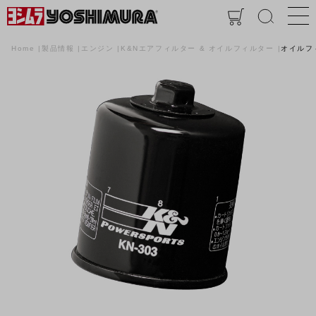
Home
製品情報
エンジン
K&Nエアフィルター & オイルフィルター
オイルフ