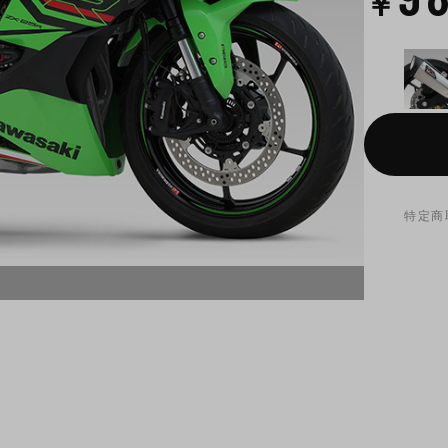
￥
特定商
SSF （