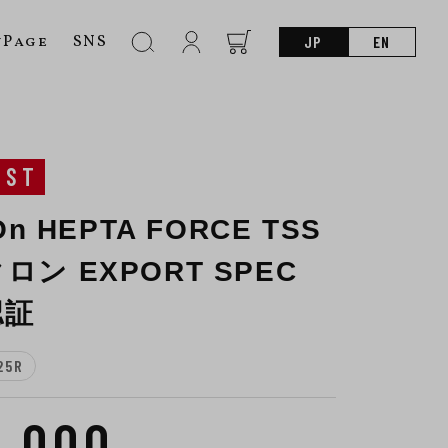
nPage
SNS
JP
EN
UST
-On HEPTA FORCE TSS
ロン EXPORT SPEC
認証
25R
8,000