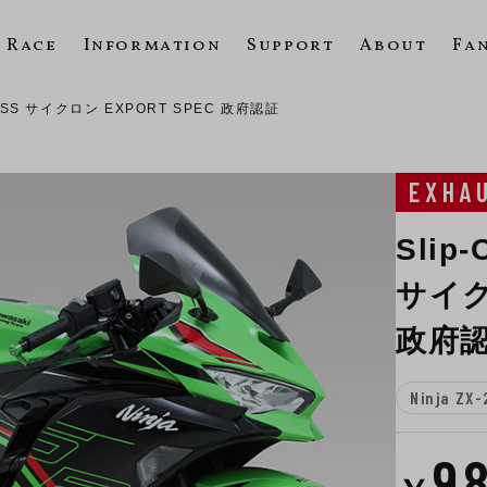
Race
Information
Support
About
Fa
E TSS サイクロン EXPORT SPEC 政府認証
EXHA
Slip
サイク
政府
Ninja ZX-
9