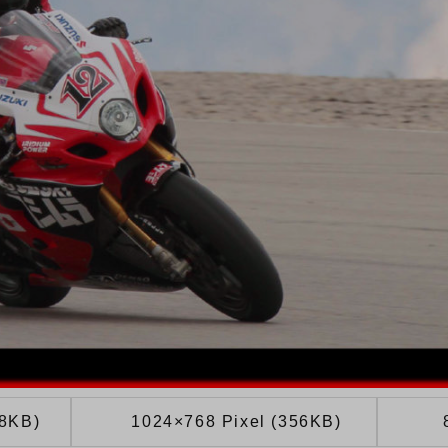
08KB)
1024×768 Pixel (356KB)