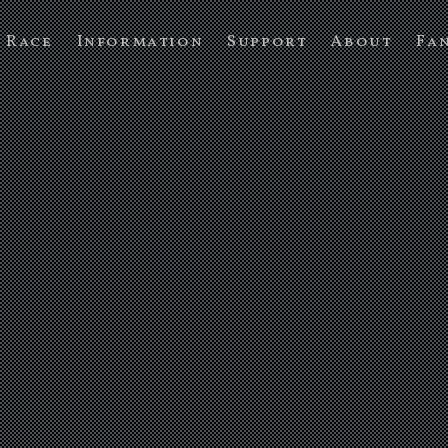
Race
Information
Support
About
Fa