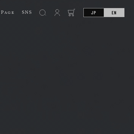
nPage
SNS
JP
EN