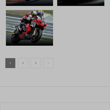
1
2
3
>