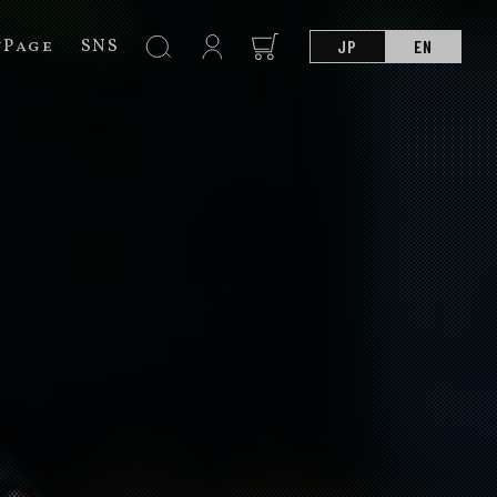
nPage
SNS
JP
EN