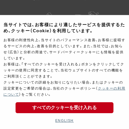
当サイトでは、お客様により適したサービスを提供するた
め、クッキー（Cookie）を利用しています。
お客様の利便性向上、当サイトのパフォーマンス改善、お客様に提唱す
Kit Parts
Complete
るサービスの向上、改善を目的としています。また、当社では、お知ら
キットパーツ
コンプリート
せ（広告）と分析の用途で、サードパーティークッキーにも情報を提供
しています。
お客様は、「すべてのクッキーを受け入れる」ボタンをクリックしてク
ッキーの使用に同意することで、当社ウェブサイトのすべての機能を
ご利用頂くことができます。
クッキーについての詳細をお知りになりたい場合、またはクッキーの
設定変更をご希望の場合は、当社のクッキーポリシー（
クッキーの利用
について
）をご覧ください。
Goods
Maintenance
グッズ
メンテナンス
すべてのクッキーを受け入れる
ENGLISH