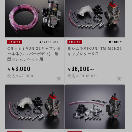
Ape100 etc…
MONKEY
ENGINE
ENGINE
CR-mini MJN 22キャブレタ
ヨシムラMIKUNI TM-MJN26
ー本体(シルバーボディ) 縦
キャブレターKIT
型ヨシムラヘッド用
43,000
36,000
￥
￥
〜
税込￥47,300
税込￥39,600〜