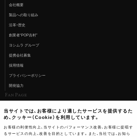
会社概要
製品への取り組み
沿革・歴史
創業者“POP吉村”
ヨシムラ グループ
提携会社募集
採用情報
プライバシーポリシー
開発協力
Fan Page
Web特集記事
当サイトでは、お客様により適したサービスを提供するた
ヨシムラTV
め、クッキー（Cookie）を利用しています。
イベント情報
お客様の利便性向上、当サイトのパフォーマンス改善、お客様に提唱す
るサービスの向上、改善を目的としています。また、当社では、お知ら
イベントスケジュール