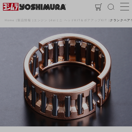
Home
製品情報
エンジン
4stミニ ヘッドKIT＆ボアアップKIT
クランクベアリ