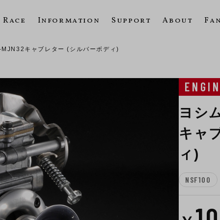
Race
Information
Support
About
Fa
R-MJN32キャブレター (シルバーボディ)
ENGI
ヨシムラ
キャブ
ィ)
NSF100
1