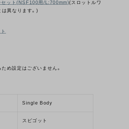
ト(NSF100用/L:700mm)
(スロットルワ
とは異なります。)
ット
。
渉するため設定はございません。
Single Body
スピゴット