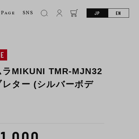
nPage
SNS
JP
EN
NE
MIKUNI TMR-MJN32
レター (シルバーボデ
01,000